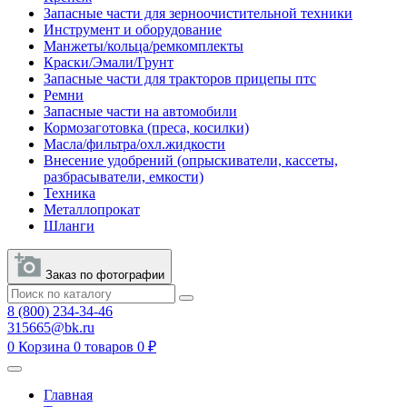
Запасные части для зерноочистительной техники
Инструмент и оборудование
Манжеты/кольца/ремкомплекты
Краски/Эмали/Грунт
Запасные части для тракторов прицепы птс
Ремни
Запасные части на автомобили
Кормозаготовка (преса, косилки)
Масла/фильтра/охл.жидкости
Внесение удобрений (опрыскиватели, кассеты,
разбрасыватели, емкости)
Техника
Металлопрокат
Шланги
Заказ по фотографии
8 (800) 234-34-46
315665@bk.ru
0
Корзина
0 товаров
0 ₽
Главная