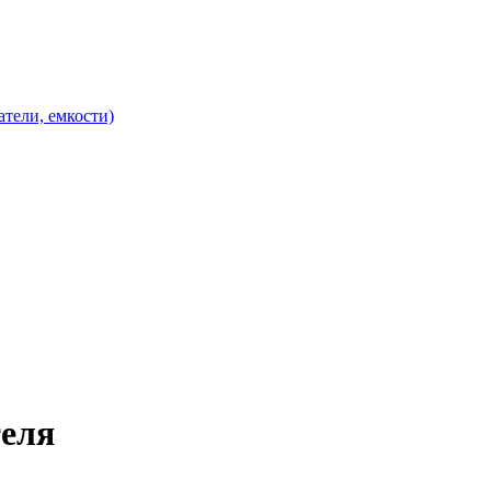
атели, емкости)
теля