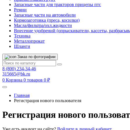
Запасные части для тракторов прицепы птс
Ремни
Запасные части на автомобили
Кормозаготовка (преса, косилки)
Масла/фильтра/охл.жидкости
Внесение удобрений (опрыскиватели, кассеты, разбрасыв
Техника
Металлопрокат
Шланги
Заказ по фотографии
8 (800) 234-34-46
315665@bk.ru
0
Корзина
0 товаров
0 ₽
Главная
Регистрация нового пользователя
Регистрация нового пользова
Уже есть аккаунт на сайте?
Войдите в личный кабинет