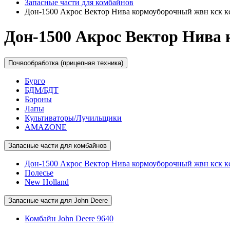
Запасные части для комбайнов
Дон-1500 Акрос Вектор Нива кормоуборочный жвн кск к
Дон-1500 Акрос Вектор Нива 
Почвообработка (прицепная техника)
Бурго
БДМ/БДТ
Бороны
Лапы
Культиваторы/Лучильщики
AMAZONE
Запасные части для комбайнов
Дон-1500 Акрос Вектор Нива кормоуборочный жвн кск к
Полесье
New Holland
Запасные части для John Deere
Комбайн John Deere 9640