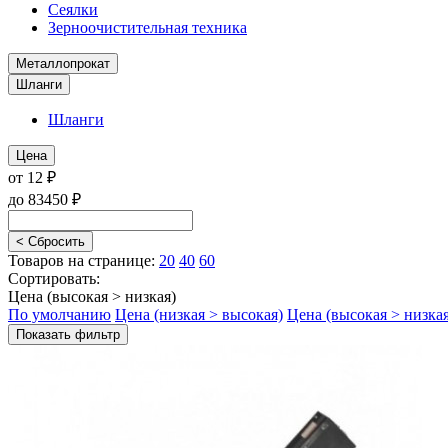
Сеялки
Зерноочистительная техника
Металлопрокат
Шланги
Шланги
Цена
от
12
₽
до
83450
₽
< Сбросить
Товаров на странице:
20
40
60
Сортировать:
Цена (высокая > низкая)
По умолчанию
Цена (низкая > высокая)
Цена (высокая > низкая
Показать фильтр