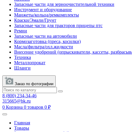
Запасные части для зерноочистительной техники
Инструмент и оборудование
Манжеты/кольца/ремкомплекты
Краски/Эмали/Грунт
Запасные части для тракторов прицепы птс
Ремни
Запасные части на автомобили
Кормозаготовка (преса, косилки)
Масла/фильтра/охл.жидкости
Внесение удобрений (опрыскиватели, кассеты, разбрасыв
Техника
Металлопрокат
Шланги
Заказ по фотографии
8 (800) 234-34-46
315665@bk.ru
0
Корзина
0 товаров
0 ₽
Главная
Товары