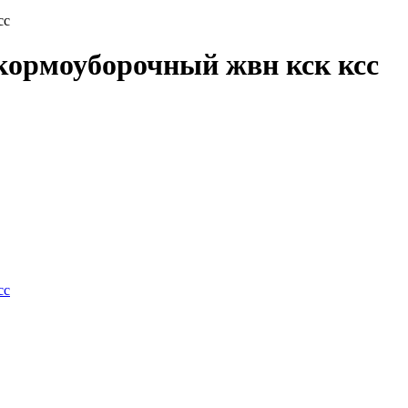
сс
кормоуборочный жвн кск ксс
сс