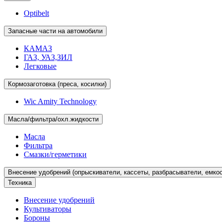
Optibelt
Запасные части на автомобили
КАМАЗ
ГАЗ, УАЗ,ЗИЛ
Легковые
Кормозаготовка (преса, косилки)
Wic Amity Technology
Масла/фильтра/охл.жидкости
Масла
Фильтра
Смазки/герметики
Внесение удобрений (опрыскиватели, кассеты, разбрасыватели, емкос
Техника
Внесение удобрений
Культиваторы
Бороны