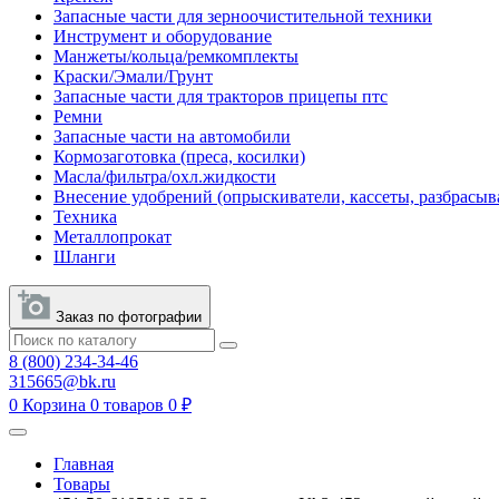
Запасные части для зерноочистительной техники
Инструмент и оборудование
Манжеты/кольца/ремкомплекты
Краски/Эмали/Грунт
Запасные части для тракторов прицепы птс
Ремни
Запасные части на автомобили
Кормозаготовка (преса, косилки)
Масла/фильтра/охл.жидкости
Внесение удобрений (опрыскиватели, кассеты, разбрасыв
Техника
Металлопрокат
Шланги
Заказ по фотографии
8 (800) 234-34-46
315665@bk.ru
0
Корзина
0 товаров
0 ₽
Главная
Товары