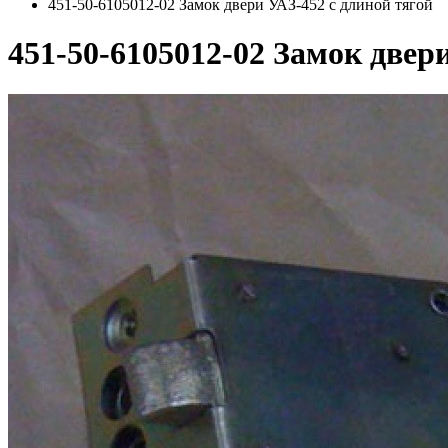
451-50-6105012-02 Замок двери УАЗ-452 с длиной тягой
451-50-6105012-02 Замок двер