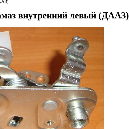
ААЗ)
амаз внутренний левый (ДААЗ)