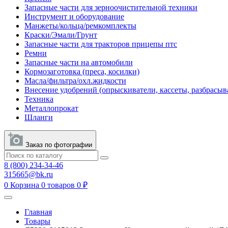
Запасные части для зерноочистительной техники
Инструмент и оборудование
Манжеты/кольца/ремкомплекты
Краски/Эмали/Грунт
Запасные части для тракторов прицепы птс
Ремни
Запасные части на автомобили
Кормозаготовка (преса, косилки)
Масла/фильтра/охл.жидкости
Внесение удобрений (опрыскиватели, кассеты, разбрасыв
Техника
Металлопрокат
Шланги
Заказ по фотографии
8 (800) 234-34-46
315665@bk.ru
0
Корзина
0 товаров
0 ₽
Главная
Товары