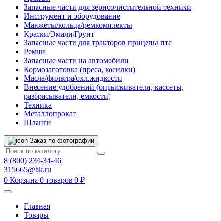
Запасные части для зерноочистительной техники
Инструмент и оборудование
Манжеты/кольца/ремкомплекты
Краски/Эмали/Грунт
Запасные части для тракторов прицепы птс
Ремни
Запасные части на автомобили
Кормозаготовка (преса, косилки)
Масла/фильтра/охл.жидкости
Внесение удобрений (опрыскиватели, кассеты,
разбрасыватели, емкости)
Техника
Металлопрокат
Шланги
Заказ по фотографии
8 (800) 234-34-46
315665@bk.ru
0
Корзина
0 товаров
0 ₽
Главная
Товары