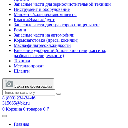
Запасные части для зерноочистительной техники
Инструмент и оборудование
Манжеты/кольца/ремкомплекты
Краски/Эмали/Грунт
Запасные части для тракторов прицепы птс
Ремни
Запасные части на автомобили
Кормозаготовка (преса, косилки)
Масла/фильтра/охл.жидкости
Внесение удобрений (опрыскиватели, кассеты,
разбрасыватели, емкости)
Техника
Металлопрокат
Шланги
Заказ по фотографии
8 (800) 234-34-46
315665@bk.ru
0
Корзина
0 товаров
0 ₽
Главная