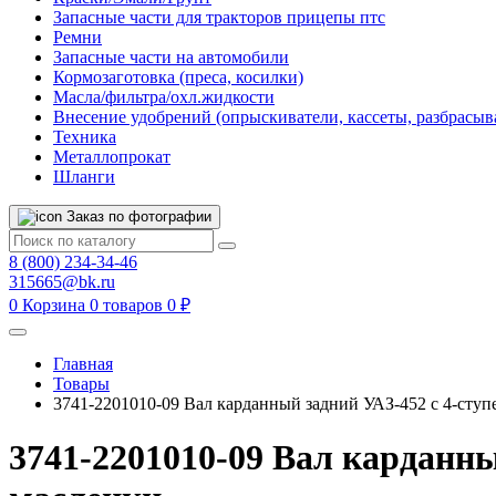
Запасные части для тракторов прицепы птс
Ремни
Запасные части на автомобили
Кормозаготовка (преса, косилки)
Масла/фильтра/охл.жидкости
Внесение удобрений (опрыскиватели, кассеты, разбрасыв
Техника
Металлопрокат
Шланги
Заказ по фотографии
8 (800) 234-34-46
315665@bk.ru
0
Корзина
0 товаров
0 ₽
Главная
Товары
3741-2201010-09 Вал карданный задний УАЗ-452 с 4-сту
3741-2201010-09 Вал карданн