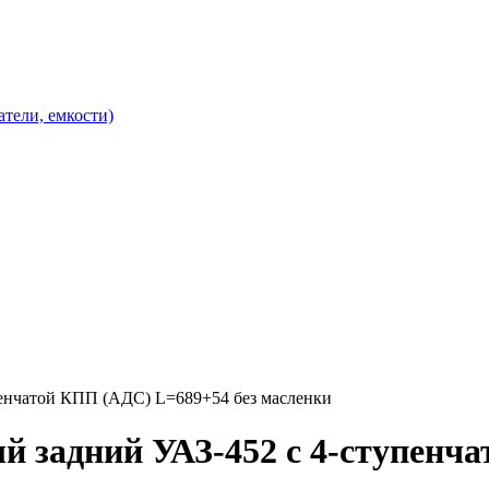
атели, емкости)
пенчатой КПП (АДС) L=689+54 без масленки
ый задний УАЗ-452 с 4-ступенч