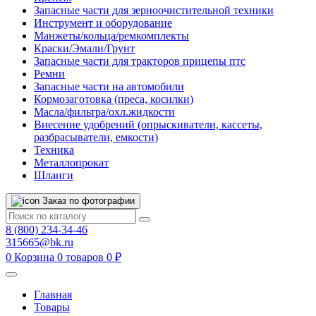
Запасные части для зерноочистительной техники
Инструмент и оборудование
Манжеты/кольца/ремкомплекты
Краски/Эмали/Грунт
Запасные части для тракторов прицепы птс
Ремни
Запасные части на автомобили
Кормозаготовка (преса, косилки)
Масла/фильтра/охл.жидкости
Внесение удобрений (опрыскиватели, кассеты,
разбрасыватели, емкости)
Техника
Металлопрокат
Шланги
Заказ по фотографии
8 (800) 234-34-46
315665@bk.ru
0
Корзина
0 товаров
0 ₽
Главная
Товары