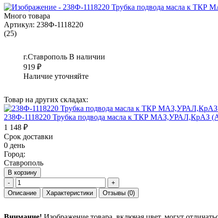
Много товара
Артикул:
238Ф-1118220
(25)
г.Ставрополь
В наличии
919
₽
Наличие уточняйте
Товар на других складах:
238Ф-1118220 Трубка подвода масла к ТКР МАЗ,УРАЛ,КрАЗ (А
1 148 ₽
Срок доставки
0 день
Город:
Ставрополь
В корзину
-
+
Описание
Характеристики
Отзывы
(0)
Внимание!
Изображение товара, включая цвет, могут отличать