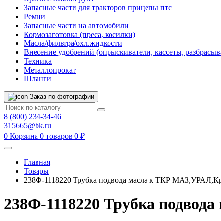
Запасные части для тракторов прицепы птс
Ремни
Запасные части на автомобили
Кормозаготовка (преса, косилки)
Масла/фильтра/охл.жидкости
Внесение удобрений (опрыскиватели, кассеты, разбрасыв
Техника
Металлопрокат
Шланги
Заказ по фотографии
8 (800) 234-34-46
315665@bk.ru
0
Корзина
0 товаров
0 ₽
Главная
Товары
238Ф-1118220 Трубка подвода масла к ТКР МАЗ,УРАЛ,Кр
238Ф-1118220 Трубка подвода