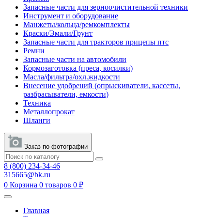
Запасные части для зерноочистительной техники
Инструмент и оборудование
Манжеты/кольца/ремкомплекты
Краски/Эмали/Грунт
Запасные части для тракторов прицепы птс
Ремни
Запасные части на автомобили
Кормозаготовка (преса, косилки)
Масла/фильтра/охл.жидкости
Внесение удобрений (опрыскиватели, кассеты,
разбрасыватели, емкости)
Техника
Металлопрокат
Шланги
Заказ по фотографии
8 (800) 234-34-46
315665@bk.ru
0
Корзина
0 товаров
0 ₽
Главная