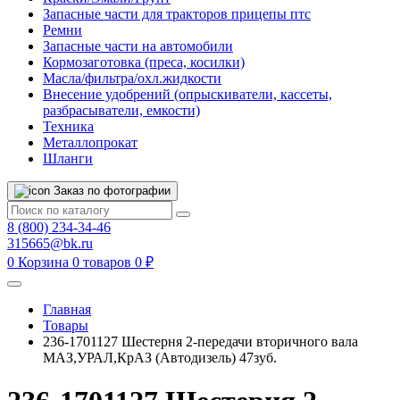
Запасные части для тракторов прицепы птс
Ремни
Запасные части на автомобили
Кормозаготовка (преса, косилки)
Масла/фильтра/охл.жидкости
Внесение удобрений (опрыскиватели, кассеты,
разбрасыватели, емкости)
Техника
Металлопрокат
Шланги
Заказ по фотографии
8 (800) 234-34-46
315665@bk.ru
0
Корзина
0 товаров
0 ₽
Главная
Товары
236-1701127 Шестеpня 2-пеpедачи вторичного вала
МАЗ,УРАЛ,КрАЗ (Автодизель) 47зуб.