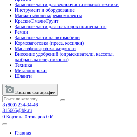
Запасные части для зерноочистительной техники
Инструмент и оборудование
Манжеты/кольца/ремкомплекты
Краски/Эмали/Грунт
Запасные части для тракторов прицепы птс
Ремни
Запасные части на автомобили
Кормозаготовка (преса, косилки)
Масла/фильтра/охл.жидкости
Внесение удобрений (опрыскиватели, кассеты,
разбрасыватели, емкости)
Техника
Металлопрокат
Шланги
Заказ по фотографии
8 (800) 234-34-46
315665@bk.ru
0
Корзина
0 товаров
0 ₽
Главная