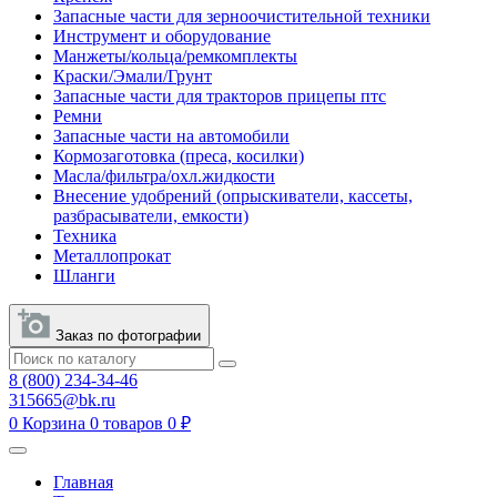
Запасные части для зерноочистительной техники
Инструмент и оборудование
Манжеты/кольца/ремкомплекты
Краски/Эмали/Грунт
Запасные части для тракторов прицепы птс
Ремни
Запасные части на автомобили
Кормозаготовка (преса, косилки)
Масла/фильтра/охл.жидкости
Внесение удобрений (опрыскиватели, кассеты,
разбрасыватели, емкости)
Техника
Металлопрокат
Шланги
Заказ по фотографии
8 (800) 234-34-46
315665@bk.ru
0
Корзина
0 товаров
0 ₽
Главная