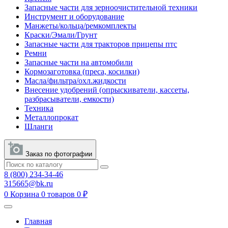
Запасные части для зерноочистительной техники
Инструмент и оборудование
Манжеты/кольца/ремкомплекты
Краски/Эмали/Грунт
Запасные части для тракторов прицепы птс
Ремни
Запасные части на автомобили
Кормозаготовка (преса, косилки)
Масла/фильтра/охл.жидкости
Внесение удобрений (опрыскиватели, кассеты,
разбрасыватели, емкости)
Техника
Металлопрокат
Шланги
Заказ по фотографии
8 (800) 234-34-46
315665@bk.ru
0
Корзина
0 товаров
0 ₽
Главная