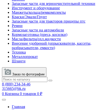
Запасные части для зерноочистительной техники
Инструмент и оборудование
Манжеты/кольца/ремкомплекты
Краски/Эмали/Грунт
Запасные части для тракторов прицепы птс
Ремни
Запасные части на автомобили
Кормозаготовка (преса, косилки)
Масла/фильтра/охл.жидкости
Внесение удобрений (опрыскиватели, кассеты,
разбрасыватели, емкости)
Техника
Металлопрокат
Шланги
Заказ по фотографии
8 (800) 234-34-46
315665@bk.ru
0
Корзина
0 товаров
0 ₽
Главная