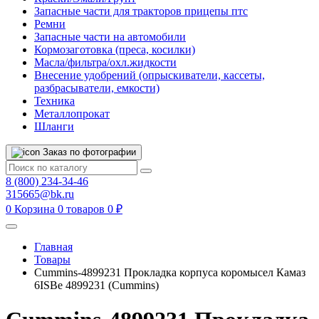
Запасные части для тракторов прицепы птс
Ремни
Запасные части на автомобили
Кормозаготовка (преса, косилки)
Масла/фильтра/охл.жидкости
Внесение удобрений (опрыскиватели, кассеты,
разбрасыватели, емкости)
Техника
Металлопрокат
Шланги
Заказ по фотографии
8 (800) 234-34-46
315665@bk.ru
0
Корзина
0 товаров
0 ₽
Главная
Товары
Cummins-4899231 Прокладка корпуса коромысел Камаз
6ISBe 4899231 (Cummins)