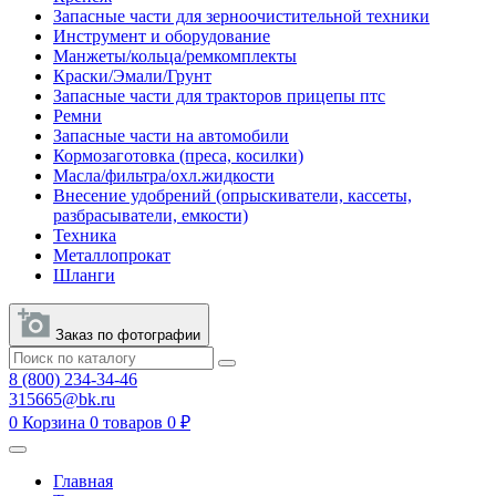
Запасные части для зерноочистительной техники
Инструмент и оборудование
Манжеты/кольца/ремкомплекты
Краски/Эмали/Грунт
Запасные части для тракторов прицепы птс
Ремни
Запасные части на автомобили
Кормозаготовка (преса, косилки)
Масла/фильтра/охл.жидкости
Внесение удобрений (опрыскиватели, кассеты,
разбрасыватели, емкости)
Техника
Металлопрокат
Шланги
Заказ по фотографии
8 (800) 234-34-46
315665@bk.ru
0
Корзина
0 товаров
0 ₽
Главная