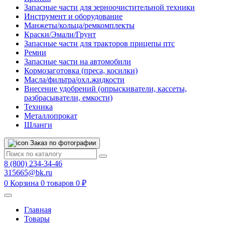
Запасные части для зерноочистительной техники
Инструмент и оборудование
Манжеты/кольца/ремкомплекты
Краски/Эмали/Грунт
Запасные части для тракторов прицепы птс
Ремни
Запасные части на автомобили
Кормозаготовка (преса, косилки)
Масла/фильтра/охл.жидкости
Внесение удобрений (опрыскиватели, кассеты,
разбрасыватели, емкости)
Техника
Металлопрокат
Шланги
Заказ по фотографии
8 (800) 234-34-46
315665@bk.ru
0
Корзина
0 товаров
0 ₽
Главная
Товары