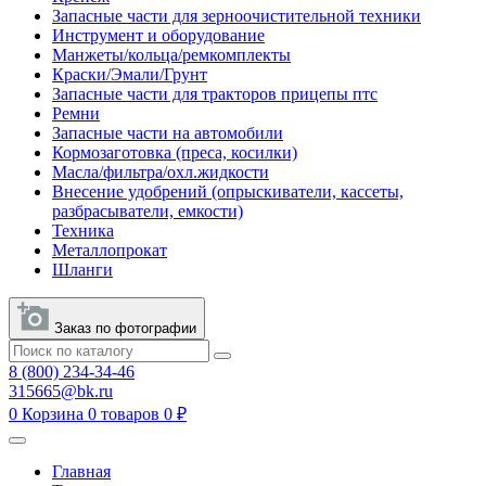
Запасные части для зерноочистительной техники
Инструмент и оборудование
Манжеты/кольца/ремкомплекты
Краски/Эмали/Грунт
Запасные части для тракторов прицепы птс
Ремни
Запасные части на автомобили
Кормозаготовка (преса, косилки)
Масла/фильтра/охл.жидкости
Внесение удобрений (опрыскиватели, кассеты,
разбрасыватели, емкости)
Техника
Металлопрокат
Шланги
Заказ по фотографии
8 (800) 234-34-46
315665@bk.ru
0
Корзина
0 товаров
0 ₽
Главная