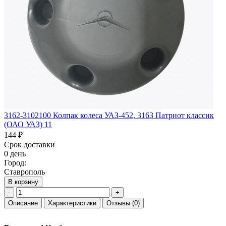
3162-3102100 Колпак колеса УАЗ-452, 3163 Патриот классик
(ОАО УАЗ) 11
144 ₽
Срок доставки
0 день
Город:
Ставрополь
В корзину
-
+
Описание
Характеристики
Отзывы
(0)