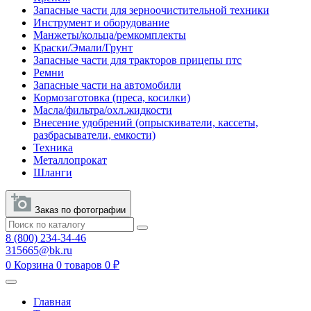
Запасные части для зерноочистительной техники
Инструмент и оборудование
Манжеты/кольца/ремкомплекты
Краски/Эмали/Грунт
Запасные части для тракторов прицепы птс
Ремни
Запасные части на автомобили
Кормозаготовка (преса, косилки)
Масла/фильтра/охл.жидкости
Внесение удобрений (опрыскиватели, кассеты,
разбрасыватели, емкости)
Техника
Металлопрокат
Шланги
Заказ по фотографии
8 (800) 234-34-46
315665@bk.ru
0
Корзина
0 товаров
0 ₽
Главная