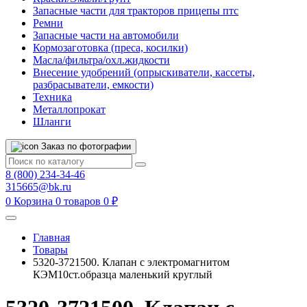
Запасные части для тракторов прицепы птс
Ремни
Запасные части на автомобили
Кормозаготовка (преса, косилки)
Масла/фильтра/охл.жидкости
Внесение удобрений (опрыскиватели, кассеты,
разбрасыватели, емкости)
Техника
Металлопрокат
Шланги
Заказ по фотографии
8 (800) 234-34-46
315665@bk.ru
0
Корзина
0 товаров
0 ₽
Главная
Товары
5320-3721500. Клапан с электромагнитом
КЭМ10ст.образца маленький круглый