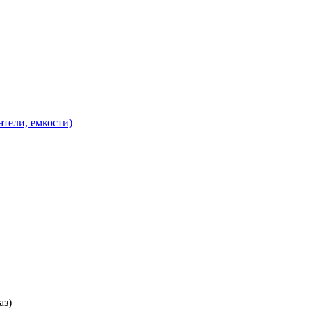
атели, емкости)
аз)