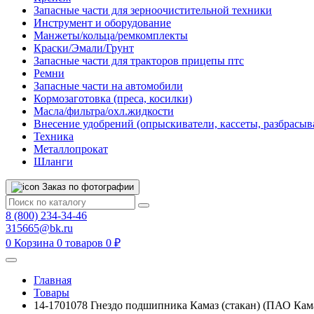
Запасные части для зерноочистительной техники
Инструмент и оборудование
Манжеты/кольца/ремкомплекты
Краски/Эмали/Грунт
Запасные части для тракторов прицепы птс
Ремни
Запасные части на автомобили
Кормозаготовка (преса, косилки)
Масла/фильтра/охл.жидкости
Внесение удобрений (опрыскиватели, кассеты, разбрасыв
Техника
Металлопрокат
Шланги
Заказ по фотографии
8 (800) 234-34-46
315665@bk.ru
0
Корзина
0 товаров
0 ₽
Главная
Товары
14-1701078 Гнездо подшипника Камаз (стакан) (ПАО Кам