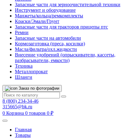
Запасные части для зерноочистительной техники
Инструмент и оборудование
Манжеты/кольца/ремкомплекты
Краски/Эмали/Грунт
Запасные части для тракторов прицепы птс
Ремни
Запасные части на автомобили
Кормозаготовка (преса, косилки)
Масла/фильтра/охл.жидкости
Внесение удобрений (опрыскиватели, кассеты,
разбрасыватели, емкости)
Техника
Металлопрокат
Шланги
Заказ по фотографии
8 (800) 234-34-46
315665@bk.ru
0
Корзина
0 товаров
0 ₽
Главная
Товары