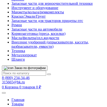
Запасные части для зерноочистительной техники
Инструмент и оборудование
Манжеты/кольца/ремкомплекты
Краски/Эмали/Грунт
Запасные части для тракторов прицепы птс
Ремни
Запасные части на автомобили
Кормозаготовка (преса, косилки)
Масла/фильтра/охл.жидкости
Внесение удобрений (опрыскиватели, кассеты,
разбрасыватели, емкости)
Техника
Металлопрокат
Шланги
Заказ по фотографии
8 (800) 234-34-46
315665@bk.ru
0
Корзина
0 товаров
0 ₽
Главная
Товары