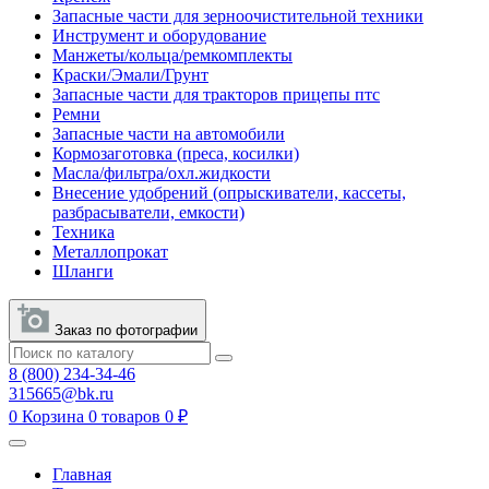
Запасные части для зерноочистительной техники
Инструмент и оборудование
Манжеты/кольца/ремкомплекты
Краски/Эмали/Грунт
Запасные части для тракторов прицепы птс
Ремни
Запасные части на автомобили
Кормозаготовка (преса, косилки)
Масла/фильтра/охл.жидкости
Внесение удобрений (опрыскиватели, кассеты,
разбрасыватели, емкости)
Техника
Металлопрокат
Шланги
Заказ по фотографии
8 (800) 234-34-46
315665@bk.ru
0
Корзина
0 товаров
0 ₽
Главная