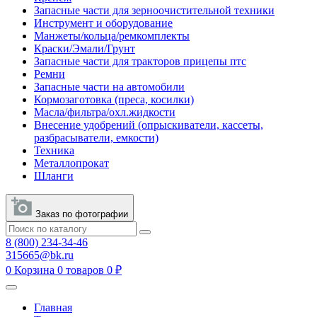
Запасные части для зерноочистительной техники
Инструмент и оборудование
Манжеты/кольца/ремкомплекты
Краски/Эмали/Грунт
Запасные части для тракторов прицепы птс
Ремни
Запасные части на автомобили
Кормозаготовка (преса, косилки)
Масла/фильтра/охл.жидкости
Внесение удобрений (опрыскиватели, кассеты,
разбрасыватели, емкости)
Техника
Металлопрокат
Шланги
Заказ по фотографии
8 (800) 234-34-46
315665@bk.ru
0
Корзина
0 товаров
0 ₽
Главная