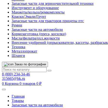
Запасные части для зерноочистительной техники
Инструмент и оборудование
Манжеты/кольца/ремкомплекты
Краски/Эмали/Грунт
Запасные части для тракторов прицепы птс
Ремни
Запасные части на автомобили
Кормозаготовка (преса, косилки)
Масла/фильтра/охл.жидкости
Внесение удобрений (опрыскиватели, кассеты, разбрасыв
Техника
Металлопрокат
Шланги
Заказ по фотографии
8 (800) 234-34-46
315665@bk.ru
0
Корзина
0 товаров
0 ₽
Главная
Товары
Запасные части на автомобили