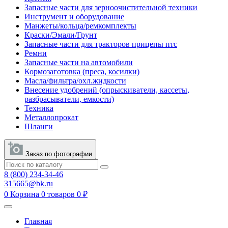
Запасные части для зерноочистительной техники
Инструмент и оборудование
Манжеты/кольца/ремкомплекты
Краски/Эмали/Грунт
Запасные части для тракторов прицепы птс
Ремни
Запасные части на автомобили
Кормозаготовка (преса, косилки)
Масла/фильтра/охл.жидкости
Внесение удобрений (опрыскиватели, кассеты,
разбрасыватели, емкости)
Техника
Металлопрокат
Шланги
Заказ по фотографии
8 (800) 234-34-46
315665@bk.ru
0
Корзина
0 товаров
0 ₽
Главная