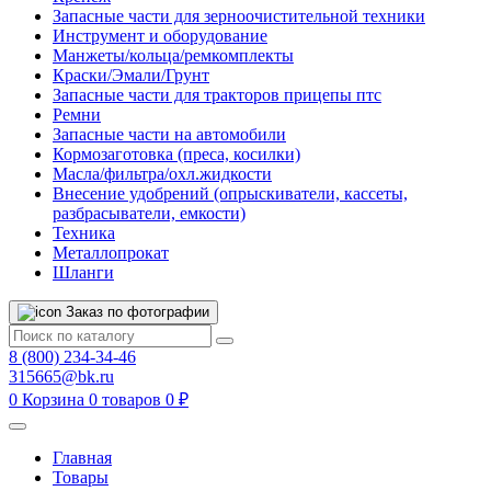
Запасные части для зерноочистительной техники
Инструмент и оборудование
Манжеты/кольца/ремкомплекты
Краски/Эмали/Грунт
Запасные части для тракторов прицепы птс
Ремни
Запасные части на автомобили
Кормозаготовка (преса, косилки)
Масла/фильтра/охл.жидкости
Внесение удобрений (опрыскиватели, кассеты,
разбрасыватели, емкости)
Техника
Металлопрокат
Шланги
Заказ по фотографии
8 (800) 234-34-46
315665@bk.ru
0
Корзина
0 товаров
0 ₽
Главная
Товары