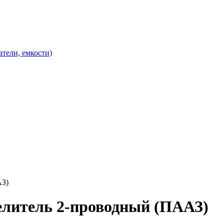
атели, емкости)
АЗ)
делитель 2-проводный (ПААЗ)