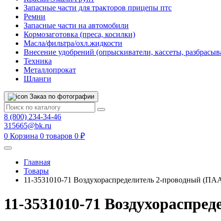
Запасные части для тракторов прицепы птс
Ремни
Запасные части на автомобили
Кормозаготовка (преса, косилки)
Масла/фильтра/охл.жидкости
Внесение удобрений (опрыскиватели, кассеты, разбрасыв
Техника
Металлопрокат
Шланги
Заказ по фотографии
8 (800) 234-34-46
315665@bk.ru
0
Корзина
0 товаров
0 ₽
Главная
Товары
11-3531010-71 Воздухораспределитель 2-проводный (ПА
11-3531010-71 Воздухораспре