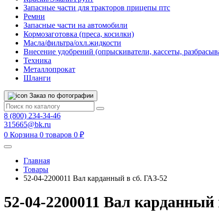
Запасные части для тракторов прицепы птс
Ремни
Запасные части на автомобили
Кормозаготовка (преса, косилки)
Масла/фильтра/охл.жидкости
Внесение удобрений (опрыскиватели, кассеты, разбрасыв
Техника
Металлопрокат
Шланги
Заказ по фотографии
8 (800) 234-34-46
315665@bk.ru
0
Корзина
0 товаров
0 ₽
Главная
Товары
52-04-2200011 Вал карданный в сб. ГАЗ-52
52-04-2200011 Вал карданный 