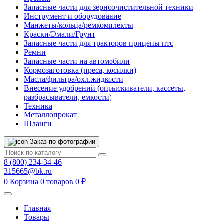
Запасные части для зерноочистительной техники
Инструмент и оборудование
Манжеты/кольца/ремкомплекты
Краски/Эмали/Грунт
Запасные части для тракторов прицепы птс
Ремни
Запасные части на автомобили
Кормозаготовка (преса, косилки)
Масла/фильтра/охл.жидкости
Внесение удобрений (опрыскиватели, кассеты,
разбрасыватели, емкости)
Техника
Металлопрокат
Шланги
Заказ по фотографии
8 (800) 234-34-46
315665@bk.ru
0
Корзина
0 товаров
0 ₽
Главная
Товары