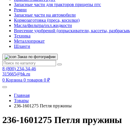
Запасные части для тракторов прицепы птс
Ремни
Запасные части на автомобили
Кормозаготовка (преса, косилки)
Масла/фильтра/охл.жидкости
Внесение удобрений (опрыскиватели, кассеты, разбрасыв
Техника
Металлопрокат
Шланги
Заказ по фотографии
8 (800) 234-34-46
315665@bk.ru
0
Корзина
0 товаров
0 ₽
Главная
Товары
236-1601275 Петля пружины
236-1601275 Петля пружины