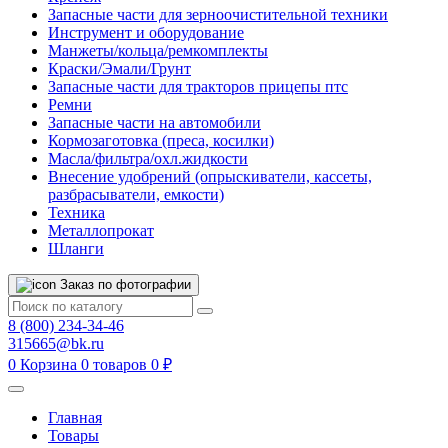
Запасные части для зерноочистительной техники
Инструмент и оборудование
Манжеты/кольца/ремкомплекты
Краски/Эмали/Грунт
Запасные части для тракторов прицепы птс
Ремни
Запасные части на автомобили
Кормозаготовка (преса, косилки)
Масла/фильтра/охл.жидкости
Внесение удобрений (опрыскиватели, кассеты,
разбрасыватели, емкости)
Техника
Металлопрокат
Шланги
Заказ по фотографии
8 (800) 234-34-46
315665@bk.ru
0
Корзина
0 товаров
0 ₽
Главная
Товары