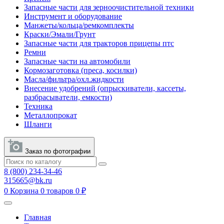
Запасные части для зерноочистительной техники
Инструмент и оборудование
Манжеты/кольца/ремкомплекты
Краски/Эмали/Грунт
Запасные части для тракторов прицепы птс
Ремни
Запасные части на автомобили
Кормозаготовка (преса, косилки)
Масла/фильтра/охл.жидкости
Внесение удобрений (опрыскиватели, кассеты,
разбрасыватели, емкости)
Техника
Металлопрокат
Шланги
Заказ по фотографии
8 (800) 234-34-46
315665@bk.ru
0
Корзина
0 товаров
0 ₽
Главная