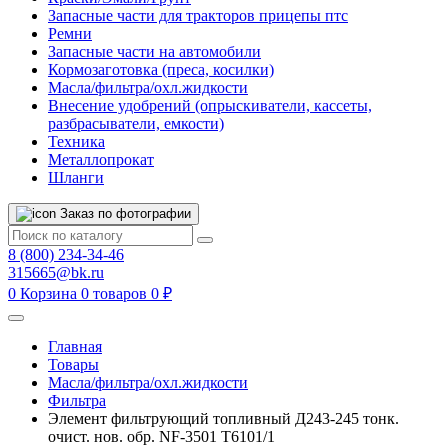
Запасные части для тракторов прицепы птс
Ремни
Запасные части на автомобили
Кормозаготовка (преса, косилки)
Масла/фильтра/охл.жидкости
Внесение удобрений (опрыскиватели, кассеты,
разбрасыватели, емкости)
Техника
Металлопрокат
Шланги
Заказ по фотографии
8 (800) 234-34-46
315665@bk.ru
0
Корзина
0 товаров
0 ₽
Главная
Товары
Масла/фильтра/охл.жидкости
Фильтра
Элемент фильтрующий топливный Д243-245 тонк.
очист. нов. обр. NF-3501 Т6101/1