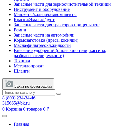
Запасные части для зерноочистительной техники
Инструмент и оборудование
Манжеты/кольца/ремкомплекты
Краски/Эмали/Грунт
Запасные части для тракторов прицепы птс
Ремни
Запасные части на автомобили
Кормозаготовка (преса, косилки)
Масла/фильтра/охл.жидкости
Внесение удобрений (опрыскиватели, кассеты,
разбрасыватели, емкости)
Техника
Металлопрокат
Шланги
Заказ по фотографии
8 (800) 234-34-46
315665@bk.ru
0
Корзина
0 товаров
0 ₽
Главная