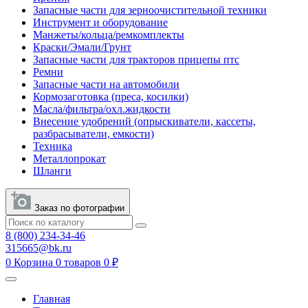
Запасные части для зерноочистительной техники
Инструмент и оборудование
Манжеты/кольца/ремкомплекты
Краски/Эмали/Грунт
Запасные части для тракторов прицепы птс
Ремни
Запасные части на автомобили
Кормозаготовка (преса, косилки)
Масла/фильтра/охл.жидкости
Внесение удобрений (опрыскиватели, кассеты,
разбрасыватели, емкости)
Техника
Металлопрокат
Шланги
Заказ по фотографии
8 (800) 234-34-46
315665@bk.ru
0
Корзина
0 товаров
0 ₽
Главная