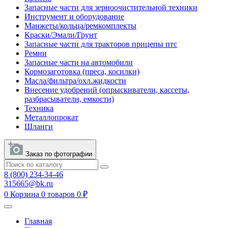
Запасные части для зерноочистительной техники
Инструмент и оборудование
Манжеты/кольца/ремкомплекты
Краски/Эмали/Грунт
Запасные части для тракторов прицепы птс
Ремни
Запасные части на автомобили
Кормозаготовка (преса, косилки)
Масла/фильтра/охл.жидкости
Внесение удобрений (опрыскиватели, кассеты,
разбрасыватели, емкости)
Техника
Металлопрокат
Шланги
Заказ по фотографии
8 (800) 234-34-46
315665@bk.ru
0
Корзина
0 товаров
0 ₽
Главная