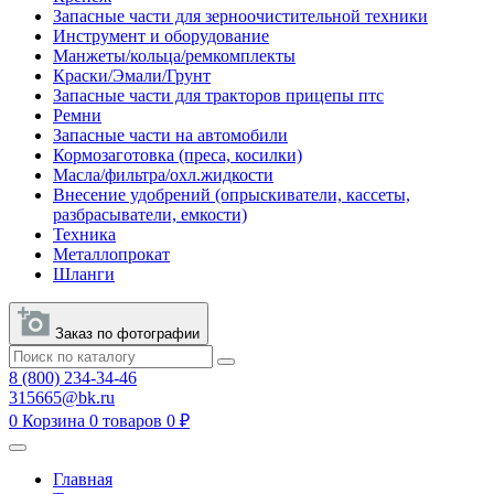
Запасные части для зерноочистительной техники
Инструмент и оборудование
Манжеты/кольца/ремкомплекты
Краски/Эмали/Грунт
Запасные части для тракторов прицепы птс
Ремни
Запасные части на автомобили
Кормозаготовка (преса, косилки)
Масла/фильтра/охл.жидкости
Внесение удобрений (опрыскиватели, кассеты,
разбрасыватели, емкости)
Техника
Металлопрокат
Шланги
Заказ по фотографии
8 (800) 234-34-46
315665@bk.ru
0
Корзина
0 товаров
0 ₽
Главная