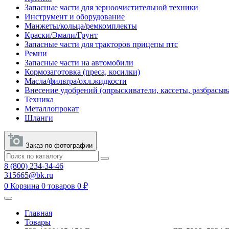
Запасные части для зерноочистительной техники
Инструмент и оборудование
Манжеты/кольца/ремкомплекты
Краски/Эмали/Грунт
Запасные части для тракторов прицепы птс
Ремни
Запасные части на автомобили
Кормозаготовка (преса, косилки)
Масла/фильтра/охл.жидкости
Внесение удобрений (опрыскиватели, кассеты, разбрасыв
Техника
Металлопрокат
Шланги
Заказ по фотографии
8 (800) 234-34-46
315665@bk.ru
0
Корзина
0 товаров
0 ₽
Главная
Товары