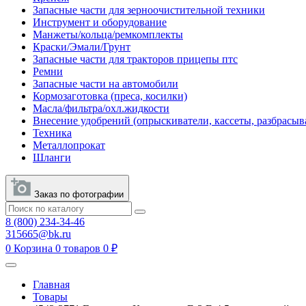
Запасные части для зерноочистительной техники
Инструмент и оборудование
Манжеты/кольца/ремкомплекты
Краски/Эмали/Грунт
Запасные части для тракторов прицепы птс
Ремни
Запасные части на автомобили
Кормозаготовка (преса, косилки)
Масла/фильтра/охл.жидкости
Внесение удобрений (опрыскиватели, кассеты, разбрасыв
Техника
Металлопрокат
Шланги
Заказ по фотографии
8 (800) 234-34-46
315665@bk.ru
0
Корзина
0 товаров
0 ₽
Главная
Товары