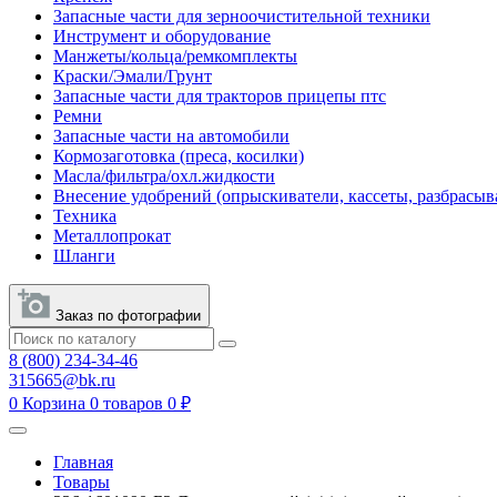
Запасные части для зерноочистительной техники
Инструмент и оборудование
Манжеты/кольца/ремкомплекты
Краски/Эмали/Грунт
Запасные части для тракторов прицепы птс
Ремни
Запасные части на автомобили
Кормозаготовка (преса, косилки)
Масла/фильтра/охл.жидкости
Внесение удобрений (опрыскиватели, кассеты, разбрасыв
Техника
Металлопрокат
Шланги
Заказ по фотографии
8 (800) 234-34-46
315665@bk.ru
0
Корзина
0 товаров
0 ₽
Главная
Товары