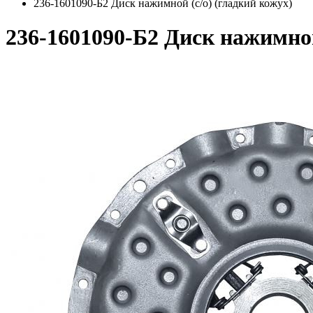
236-1601090-Б2 Диск нажимной (с/о) (гладкий кожух)
236-1601090-Б2 Диск нажимной