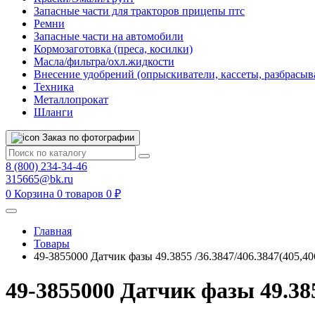
Запасные части для тракторов прицепы птс
Ремни
Запасные части на автомобили
Кормозаготовка (преса, косилки)
Масла/фильтра/охл.жидкости
Внесение удобрений (опрыскиватели, кассеты, разбрасыв
Техника
Металлопрокат
Шланги
Заказ по фотографии
8 (800) 234-34-46
315665@bk.ru
0
Корзина
0 товаров
0 ₽
Главная
Товары
49-3855000 Датчик фазы 49.3855 /36.3847/406.3847(405,40
49-3855000 Датчик фазы 49.385