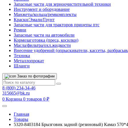
Запасные части для зерноочистительной техники
Инструмент и оборудование
Манжеты/кольца/ремкомплекты
Краски/Эмали/Грунт
Запасные части для тракторов прицепы птс
Ремни
Запасные части на автомобили
Кормозаготовка (преса, косилки)
Масла/фильтра/охл.жидкости
Внесение удобрений (опрыскиватели, кассеты, разбрасыв
Техника
Металлопрокат
Шланги
Заказ по фотографии
8 (800) 234-34-46
315665@bk.ru
0
Корзина
0 товаров
0 ₽
Главная
Товары
5320-8403184 Брызговик задний (резиновый) Камаз 570*