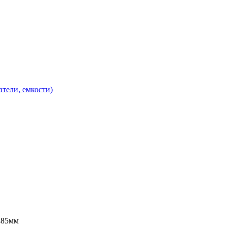
атели, емкости)
485мм