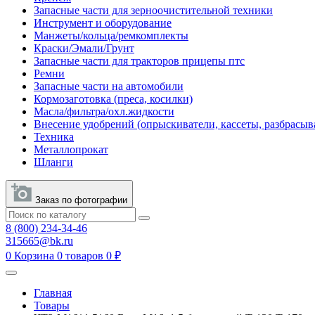
Запасные части для зерноочистительной техники
Инструмент и оборудование
Манжеты/кольца/ремкомплекты
Краски/Эмали/Грунт
Запасные части для тракторов прицепы птс
Ремни
Запасные части на автомобили
Кормозаготовка (преса, косилки)
Масла/фильтра/охл.жидкости
Внесение удобрений (опрыскиватели, кассеты, разбрасыв
Техника
Металлопрокат
Шланги
Заказ по фотографии
8 (800) 234-34-46
315665@bk.ru
0
Корзина
0 товаров
0 ₽
Главная
Товары