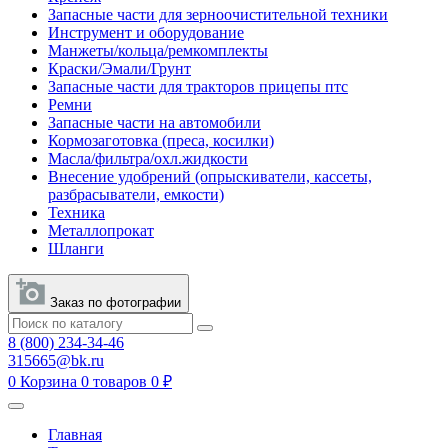
Запасные части для зерноочистительной техники
Инструмент и оборудование
Манжеты/кольца/ремкомплекты
Краски/Эмали/Грунт
Запасные части для тракторов прицепы птс
Ремни
Запасные части на автомобили
Кормозаготовка (преса, косилки)
Масла/фильтра/охл.жидкости
Внесение удобрений (опрыскиватели, кассеты,
разбрасыватели, емкости)
Техника
Металлопрокат
Шланги
Заказ по фотографии
8 (800) 234-34-46
315665@bk.ru
0
Корзина
0 товаров
0 ₽
Главная