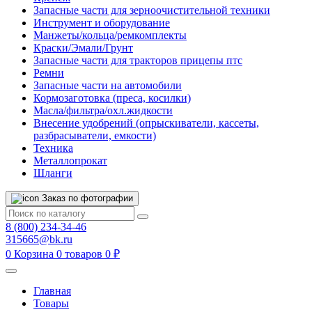
Запасные части для зерноочистительной техники
Инструмент и оборудование
Манжеты/кольца/ремкомплекты
Краски/Эмали/Грунт
Запасные части для тракторов прицепы птс
Ремни
Запасные части на автомобили
Кормозаготовка (преса, косилки)
Масла/фильтра/охл.жидкости
Внесение удобрений (опрыскиватели, кассеты,
разбрасыватели, емкости)
Техника
Металлопрокат
Шланги
Заказ по фотографии
8 (800) 234-34-46
315665@bk.ru
0
Корзина
0 товаров
0 ₽
Главная
Товары