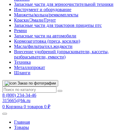
Запасные части для зерноочистительной техники
Инструмент и оборудование
Манжеты/кольца/ремкомплекты
Краски/Эмали/Грунт
Запасные части для тракторов прицепы птс
Ремни
Запасные части на автомобили
Кормозаготовка (преса, косилки)
Масла/фильтра/охл.жидкости
Внесение удобрений (опрыскиватели, кассеты,
разбрасыватели, емкости)
Техника
Металлопрокат
Шланги
Заказ по фотографии
8 (800) 234-34-46
315665@bk.ru
0
Корзина
0 товаров
0 ₽
Главная
Товары